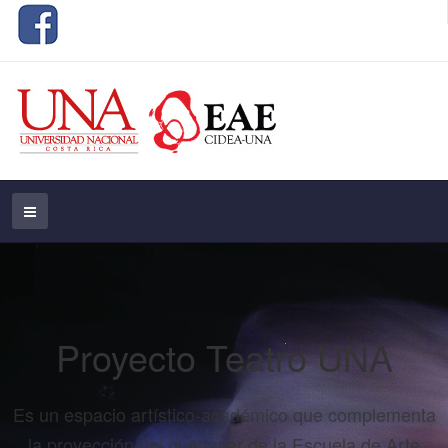
Proyecto Teatro UNA
Es un espacio artístico-académico que complementa
la proyección del quehacer de la Escuela de Arte