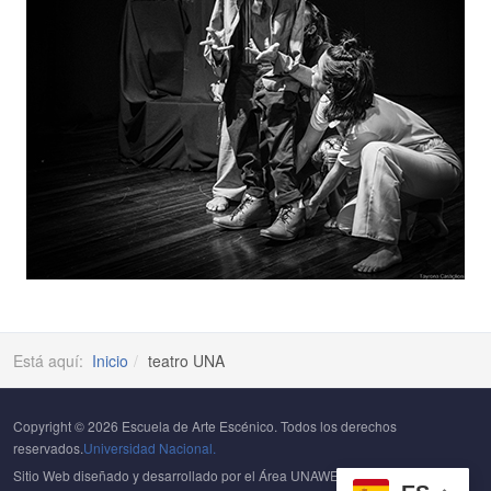
Está aquí:
Inicio
teatro UNA
Copyright © 2026 Escuela de Arte Escénico. Todos los derechos
reservados.
Universidad Nacional.
Sitio Web diseñado y desarrollado por el Área UNAWEB del
Centro de