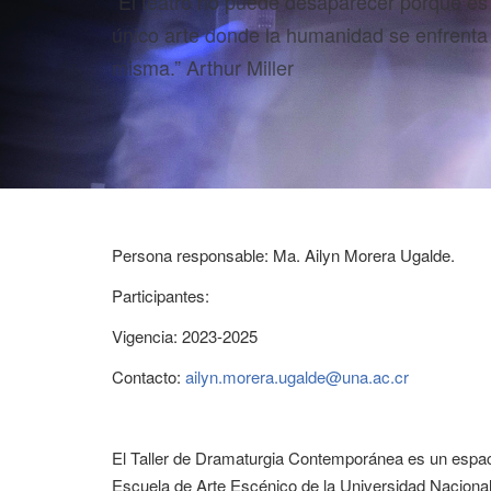
“El teatro no puede desaparecer porque es 
único arte donde la humanidad se enfrenta 
misma.” Arthur Miller
Persona responsable: Ma. Ailyn Morera Ugalde.
Participantes:
Vigencia: 2023-2025
Contacto:
ailyn.morera.ugalde@una.ac.cr
El Taller de Dramaturgia Contemporánea es un espaci
Escuela de Arte Escénico de la Universidad Nacional