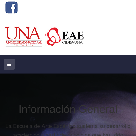
Información General
La Escuela de Arte Escénico sustenta su desarrollo
académico a partir de principios que han sido